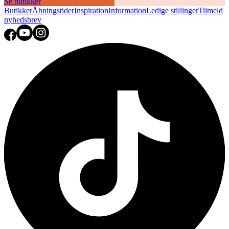
Se butikker
Butikker
Åbningstider
Inspiration
Information
Ledige stillinger
Tilmeld
nyhedsbrev