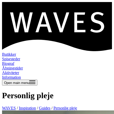
Butikker
Spisesteder
Biograf
Åbningstider
Aktiviteter
Information
Open main menu
Personlig pleje
WAVES
/
Inspiration
/
Guides
/
Personlig pleje