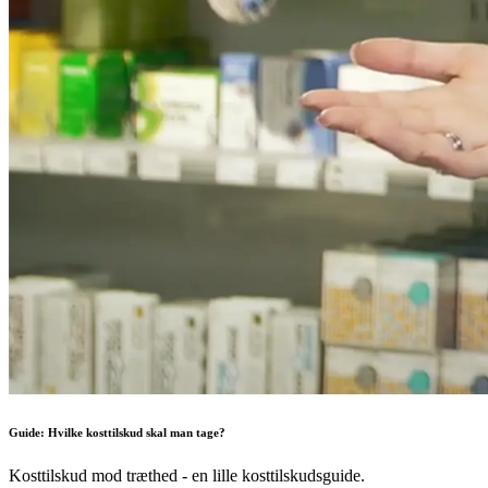
Guide: Hvilke kosttilskud skal man tage?
Kosttilskud mod træthed - en lille kosttilskudsguide.