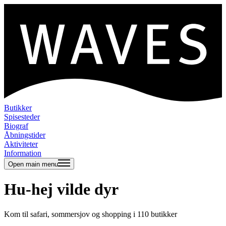
Butikker
Spisesteder
Biograf
Åbningstider
Aktiviteter
Information
Open main menu
Hu-hej vilde dyr
Kom til safari, sommersjov og shopping i 110 butikker
N
b