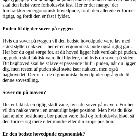
skal den helst være forholdsvist fast. Her er der mange, der
foretrækker en ergonomisk hovedpude, fordi den allerede er formet
rigtigt, og fordi den er fast i fyldet.
Puden til dig der sover på ryggen
Hvis du sover på ryggen vil den bedste hovedpude være lav med
størst støtte i nakken – her er en ergonomisk pude også rigtig god.
Her bør du også sørge for, at dit hoved ligger helt vertikalt på puden,
og puden skal faktisk være lidt blødere, end hvis du sover på siden.
Dit baghoved skal helst lave et passende ‘hul’ i puden, når du ligger
dig, men resten af puden skal støtte især nakken, men også
baghovedet. Derfor er de ergonomiske hovedpuder også gode til
denne sovestilling.
Sover du på maven?
Det er faktisk en rigtig skidt vane, hvis du sover på maven. For her
vil din nakke være i en unaturligt bøjet position. Men hvis du ikke
kan ændre positionen, bør puden være flad og forholdsvist blød, så
den former sig mere eller mindre efter din krops position.
Er den bedste hovedpude ergonomisk?