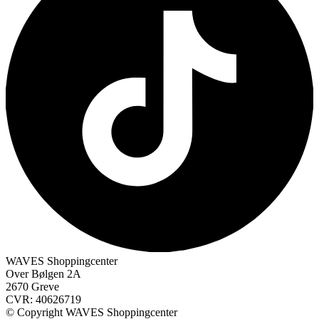
WAVES Shoppingcenter
Over Bølgen 2A
2670 Greve
CVR: 40626719
© Copyright WAVES Shoppingcenter