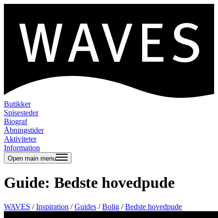
Butikker
Spisesteder
Biograf
Åbningstider
Aktiviteter
Information
Open main menu
Guide: Bedste hovedpude
WAVES
/
Inspiration
/
Guides
/
Bolig
/
Bedste hovedpude