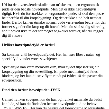
Ud fra det ovenstående skulle man måske tro, at en ergonomisk
pude er den bedste hovedpude. Men det er ikke nødvendigvis
rigtigt. Hvis du foretrækker en ergonomisk pude, så skal den passe
helt perfekt til din kropsbygning. Og det er ikke altid helt nemt at
finde. Derfor kan en ganske normal pude være endnu bedre, for den
former sig efter din krop og dit hoved. Men du skal stadig sikre dig,
at dit hoved ikke falder for meget bag- eller forover, når du lægger
dig til at sove.
Hvilket hovedpudefyld er bedst?
Så kommer vi til hovedpudefyldet. Her har især fiber-, natur- og
specialfyld vundet vores sovehjerter.
Specialfyld kan være memoryskum, hvor fyldet tilpasser sig din
kropsbygning og din sovestilling. En pude med naturfyld føles
blødere, og her kan du selv flytte rundt på fyldet, så det passer din
soveposition.
Find den bedste hovedpude i JYSK
Uanset hvilken soveposition du har, og hvilket materiale du bedst
kan lide, så kan du finde den bedste hovedpude til dine behov i
JYSK i WAVES. Her kan du besøge det topmoderne Madrasstudie,