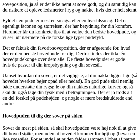
soveposition, ja så er det ikke nemt at sove godt, og du samtidig kan
du risikere at opleve ledsmerter i ryg og nakke, hvis det er helt slemt.
Fyldet i en pude er mest en smags- eller en livsstilssmag. Det er
egentligt faconen og størrelsen, der har betydning for din komfort.
Herunder får du konkrete tips til at vælge den bedste hovedpude, og
vi ser lidt nærmere på de forskellige typer pudefyld.
Det er faktisk din favorit-soveposition, der er afgørende for, hvad
der er den bedste hovedpude for dig. Derfor findes der ikke én
hovedpudekonge over dem alle. De fleste hovedpuder er gode –
hvis de passer til din kropsbygning og din sovestil.
Uanset hvordan du sover, er det vigtigste, at din nakke ligger lige (så
hovedet hverken bøjer opad eller nedad). En god pude skal nemlig
både understøtte din rygsøjle og din nakkes naturlige kurver, og så
skal du også tage din fysik med i betragtningen. Der er jo trods alt
en del forskel på pudehøjden, og nogle er mere bredskuldrede end
andre.
Hovedpuden til dig der sover på siden
Sover du mest på siden, så skal hovedpuden være høj nok til at give
dit hoved støtte, men uden at hovedet kommer for højt op (bevar en
lige rygsøjle). For at undgå at puden falder sammen i løbet af natten,