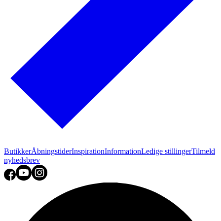
Butikker
Åbningstider
Inspiration
Information
Ledige stillinger
Tilmeld
nyhedsbrev