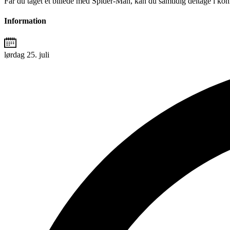
Får du taget et billede med Spider-Man, kan du samtidig deltage i kon
Information
lørdag 25. juli