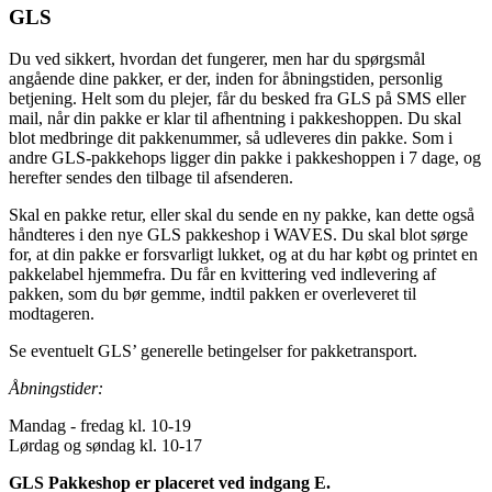
GLS
Du ved sikkert, hvordan det fungerer, men har du spørgsmål
angående dine pakker, er der, inden for åbningstiden, personlig
betjening. Helt som du plejer, får du besked fra GLS på SMS eller
mail, når din pakke er klar til afhentning i pakkeshoppen. Du skal
blot medbringe dit pakkenummer, så udleveres din pakke. Som i
andre GLS-pakkehops ligger din pakke i pakkeshoppen i 7 dage, og
herefter sendes den tilbage til afsenderen.
Skal en pakke retur, eller skal du sende en ny pakke, kan dette også
håndteres i den nye GLS pakkeshop i WAVES. Du skal blot sørge
for, at din pakke er forsvarligt lukket, og at du har købt og printet en
pakkelabel hjemmefra. Du får en kvittering ved indlevering af
pakken, som du bør gemme, indtil pakken er overleveret til
modtageren.
Se eventuelt GLS’ generelle betingelser for pakketransport.
Åbningstider:
Mandag - fredag kl. 10-19
Lørdag og søndag kl. 10-17
GLS Pakkeshop er placeret ved indgang E.