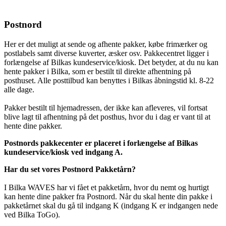
Postnord
Her er det muligt at sende og afhente pakker, købe frimærker og
postlabels samt diverse kuverter, æsker osv. Pakkecentret ligger i
forlængelse af Bilkas kundeservice/kiosk. Det betyder, at du nu kan
hente pakker i Bilka, som er bestilt til direkte afhentning på
posthuset. Alle posttilbud kan benyttes i Bilkas åbningstid kl. 8-22
alle dage.
Pakker bestilt til hjemadressen, der ikke kan afleveres, vil fortsat
blive lagt til afhentning på det posthus, hvor du i dag er vant til at
hente dine pakker.
Postnords pakkecenter er placeret i f
orlængelse af Bilkas
kundeservice/kiosk ved indgang A.
Har du set vores Postnord Pakketårn?
I Bilka WAVES har vi fået et pakketårn, hvor du nemt og hurtigt
kan hente dine pakker fra Postnord. Når du skal hente din pakke i
pakketårnet skal du gå til indgang K (indgang K er indgangen nede
ved Bilka ToGo).