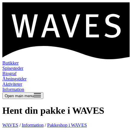
Butikker
Spisesteder
Biograf
Åbningstider
Aktiviteter
Information
Open main menu
Hent din pakke i WAVES
WAVES
/
Information
/
Pakkeshop i WAVES