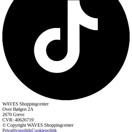
WAVES Shoppingcenter
Over Bølgen 2A
2670 Greve
CVR: 40626719
© Copyright WAVES Shoppingcenter
Privatlivspolitik
Cookiepolitik