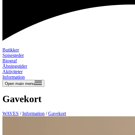
Butikker
Spisesteder
Biograf
Åbningstider
Aktiviteter
Information
Open main menu
Gavekort
WAVES
/
Information
/
Gavekort