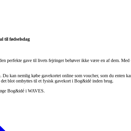
l til fødselsdag
den perfekte gave til livets fejringer behøver ikke være en af dem. Med
 Du kan nemlig købe gavekortet online som voucher, som du enten kan p
det blot ombyttes til et fysisk gavekort i Bog&idé inden brug.
 besøge Bog&idé i WAVES.