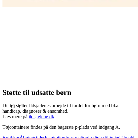
Støtte til udsatte børn
Dit tøj støtter Ildsjælenes arbejde til fordel for børn med bl.a.
handicap, diagnoser & ensomhed.
Læs mere på
ildsjælene.dk
Tøjcontainere findes på den bagerste p-plads ved indgang A.
Butikker
Åbningstider
Inspiration
Information
Ledige stillinger
Tilmeld