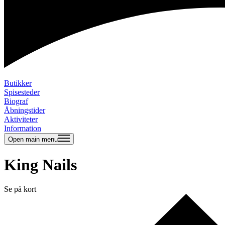
Butikker
Spisesteder
Biograf
Åbningstider
Aktiviteter
Information
Open main menu
King Nails
Se på kort