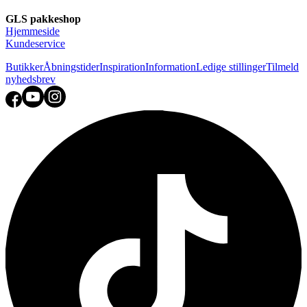
GLS pakkeshop
Hjemmeside
Kundeservice
Butikker
Åbningstider
Inspiration
Information
Ledige stillinger
Tilmeld
nyhedsbrev