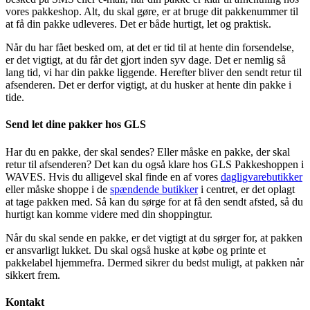
vores pakkeshop. Alt, du skal gøre, er at bruge dit pakkenummer til
at få din pakke udleveres. Det er både hurtigt, let og praktisk.
Når du har fået besked om, at det er tid til at hente din forsendelse,
er det vigtigt, at du får det gjort inden syv dage. Det er nemlig så
lang tid, vi har din pakke liggende. Herefter bliver den sendt retur til
afsenderen. Det er derfor vigtigt, at du husker at hente din pakke i
tide.
Send let dine pakker hos GLS
Har du en pakke, der skal sendes? Eller måske en pakke, der skal
retur til afsenderen? Det kan du også klare hos GLS Pakkeshoppen i
WAVES. Hvis du alligevel skal finde en af vores
dagligvarebutikker
eller måske shoppe i de
spændende butikker
i centret, er det oplagt
at tage pakken med. Så kan du sørge for at få den sendt afsted, så du
hurtigt kan komme videre med din shoppingtur.
Når du skal sende en pakke, er det vigtigt at du sørger for, at pakken
er ansvarligt lukket. Du skal også huske at købe og printe et
pakkelabel hjemmefra. Dermed sikrer du bedst muligt, at pakken når
sikkert frem.
Kontakt