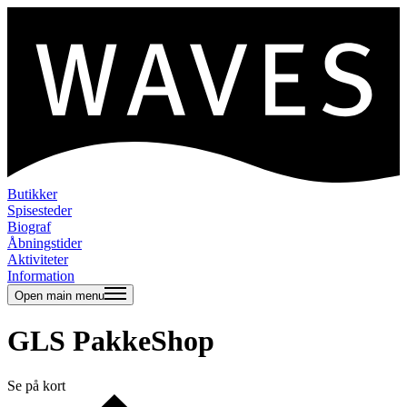
Butikker
Spisesteder
Biograf
Åbningstider
Aktiviteter
Information
Open main menu
GLS PakkeShop
Se på kort