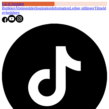
Gå til forsiden
Butikker
Åbningstider
Inspiration
Information
Ledige stillinger
Tilmeld
nyhedsbrev