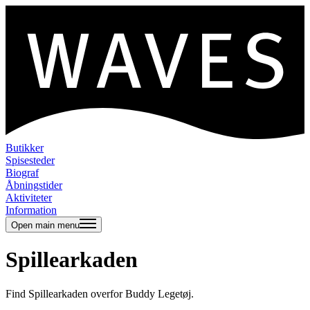
Butikker
Spisesteder
Biograf
Åbningstider
Aktiviteter
Information
Open main menu
Spillearkaden
Find Spillearkaden overfor Buddy Legetøj.