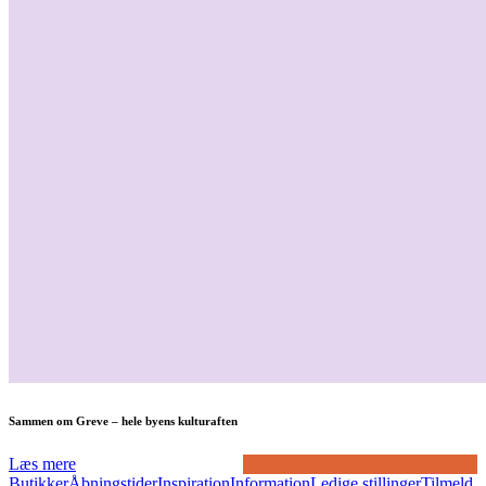
Sammen om Greve – hele byens kulturaften
Læs mere
Butikker
Åbningstider
Inspiration
Information
Ledige stillinger
Tilmeld